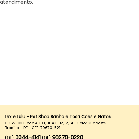
atendimento.
Lex e Lulu - Pet Shop Banho e Tosa Cães e Gatos
CLSW 103 Bloco A, 103, Bl. A Lj. 12,32,34 - Setor Sudoeste
Brasília - DF - CEP: 70670-521
3344-4141
98278-0220
(61)
(61)