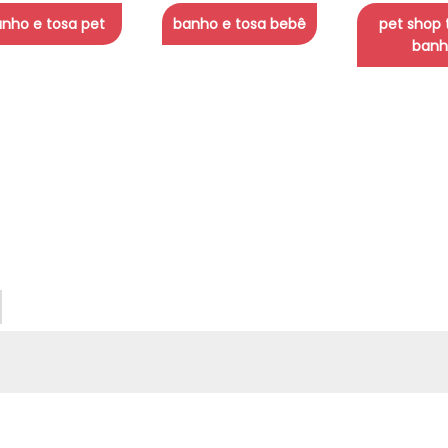
nho e tosa pet
banho e tosa bebê
pet shop 
banh