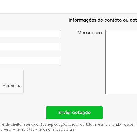
Informações de contato ou co
Mensagem:
Enviar cotação
s
" é de direito reservado. Sua reprodução, parcial ou total, mesmo citando nossos l
igo Penal –
Lei 9610/98 - Lei de direitos autorais
.