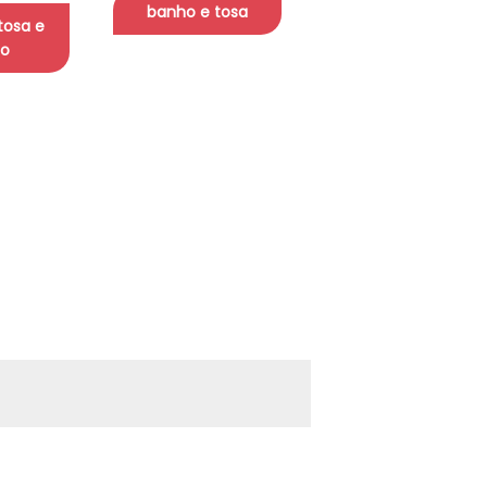
banho e tosa
tosa e
o