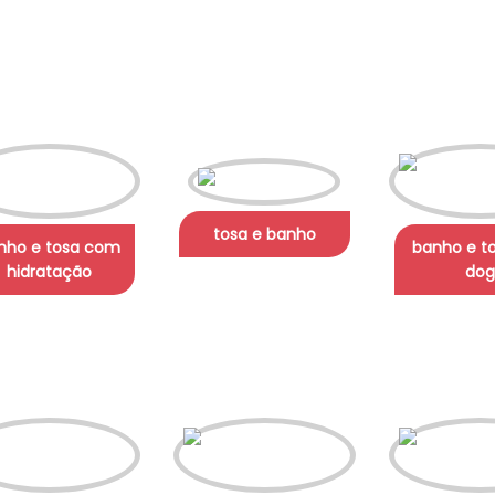
tosa e banho
nho e tosa com
banho e to
hidratação
dog