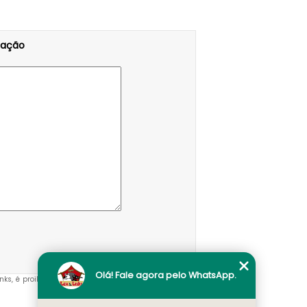
tação
Olá! Fale agora pelo WhatsApp.
inks, é proibida sem a autorização do autor. Crime de