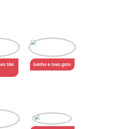
sa táxi
banho e tosa gato