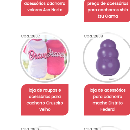
acessórios cachorro
preço de acessórios
valores Asa Norte
para cachorros shih
tzu Gama
Cod.:
2807
Cod.:
2808
loja de roupas e
loja de acessórios
acessórios para
para cachorro
cachorro Cruzeiro
macho Distrito
Velho
Federal
Cod.:
2810
Cod.:
2811