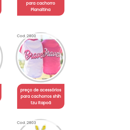
para cachorro
Planaltina
Cod.:
2800
preço de acessórios
para cachorros shih
tzu Itapoã
Cod.:
2803