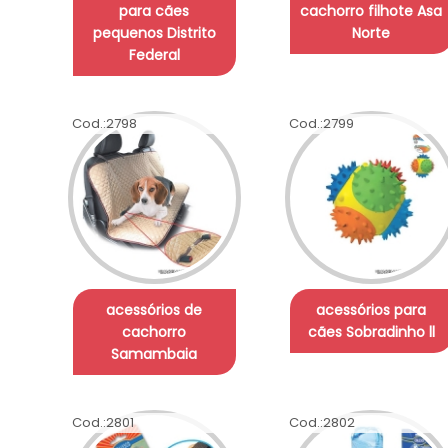
para cães
cachorro filhote Asa
pequenos Distrito
Norte
Federal
Cod.:
2798
Cod.:
2799
acessórios de
acessórios para
cachorro
cães Sobradinho ll
Samambaia
Cod.:
2801
Cod.:
2802