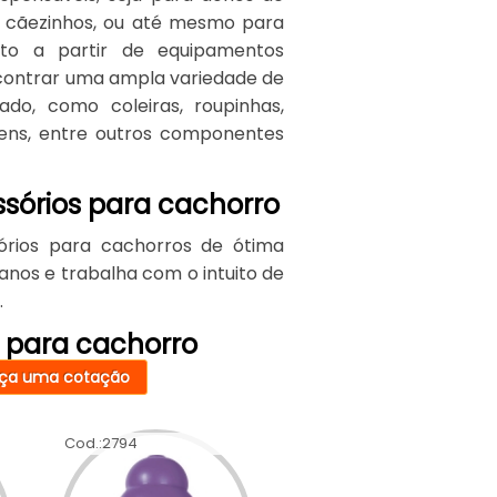
 cãezinhos, ou até mesmo para
to a partir de equipamentos
encontrar uma ampla variedade de
do, como coleiras, roupinhas,
agens, entre outros componentes
ssórios para cachorro
órios para cachorros de ótima
nos e trabalha com o intuito de
.
s para cachorro
ça uma cotação
Cod.:
2794