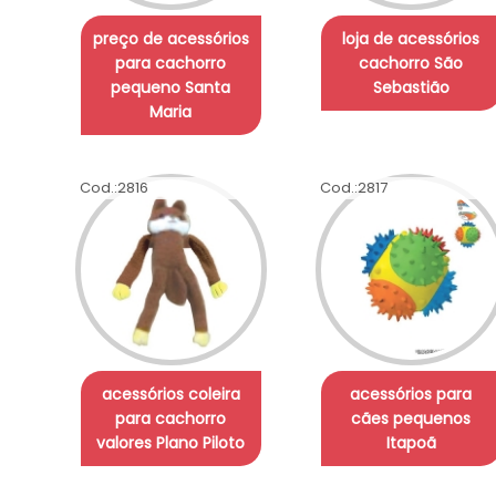
preço de acessórios
loja de acessórios
para cachorro
cachorro São
pequeno Santa
Sebastião
Maria
Cod.:
2816
Cod.:
2817
acessórios coleira
acessórios para
para cachorro
cães pequenos
valores Plano Piloto
Itapoã