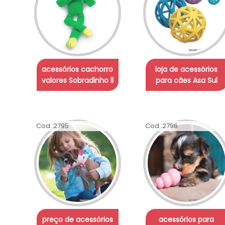
acessórios cachorro
loja de acessórios
valores Sobradinho ll
para cães Asa Sul
Cod.:
2795
Cod.:
2796
preço de acessórios
acessórios para