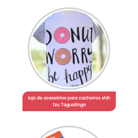
loja de acessórios para cachorros shih
tzu Taguatinga