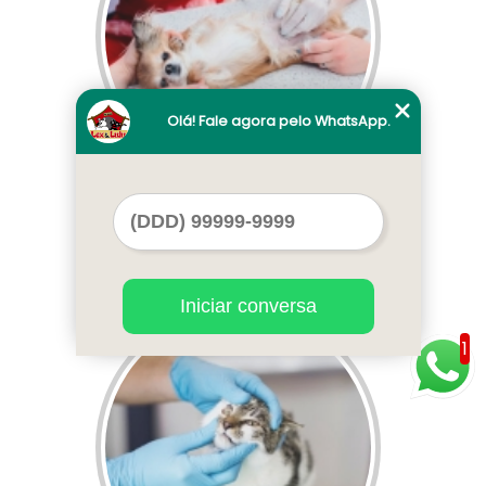
Olá! Fale agora pelo WhatsApp.
clínica veterinária ultrassom telefone
Asa Norte
Iniciar conversa
Cod.:
1609
1