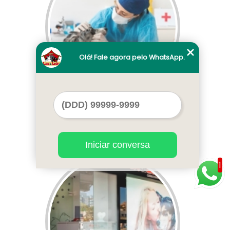
Olá! Fale agora pelo WhatsApp.
clínica veterinária dermatologia
telefone Planaltina
Iniciar conversa
Cod.:
1513
1