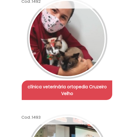
Cod.:
1492
clínica veterinária ortopedia Cruzeiro
Velho
Cod.:
1493