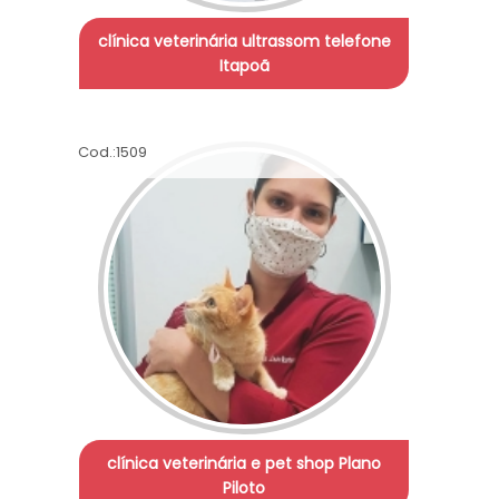
clínica veterinária ultrassom telefone
Itapoã
Cod.:
1509
clínica veterinária e pet shop Plano
Piloto