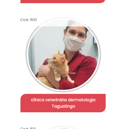
Cod.:
1510
clínica veterinária dermatologia
Taguatinga
Cod.:
1511