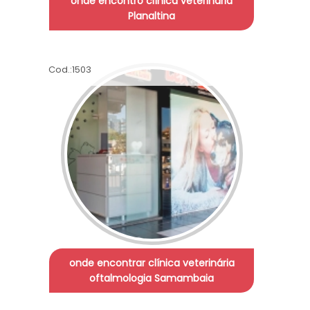
onde encontro clínica veterinária
Planaltina
Cod.:
1503
onde encontrar clínica veterinária
oftalmologia Samambaia