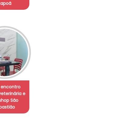
tapoã
 encontro
veterinária e
shop São
bastião