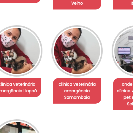
Velho
I
clínica veterinária
clínica veterinária
onde
mergência Itapoã
emergência
clínica 
Samambaia
pet 
Se