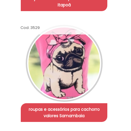
Itapoã
Cod.:
3529
roupas e acessórios para cachorro
valores Samambaia