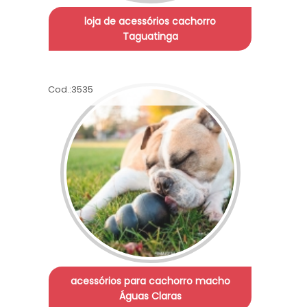
loja de acessórios cachorro
Taguatinga
Cod.:
3535
acessórios para cachorro macho
Águas Claras