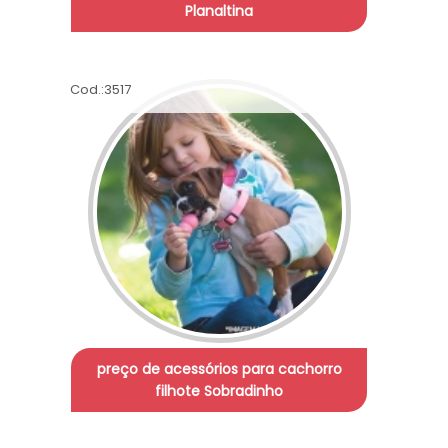
Planaltina
Cod.:
3517
preço de acessórios para cachorro
filhote Sobradinho