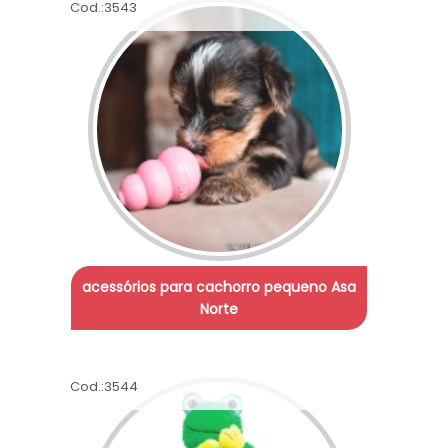
Cod.:
3543
acessórios para cachorro pequeno Asa
Norte
Cod.:
3544