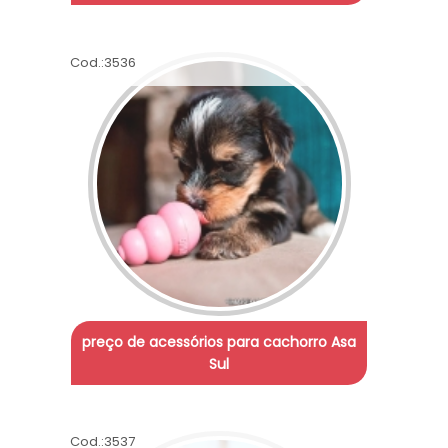
Cod.:
3536
preço de acessórios para cachorro Asa
Sul
Cod.:
3537