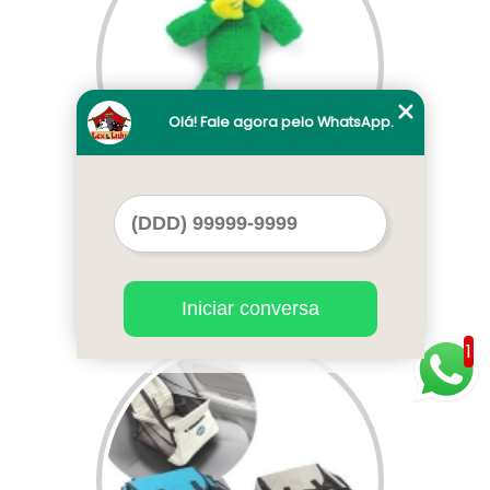
Olá! Fale agora pelo WhatsApp.
acessórios para cachorro macho
valores Gama
Iniciar conversa
Cod.:
3545
1