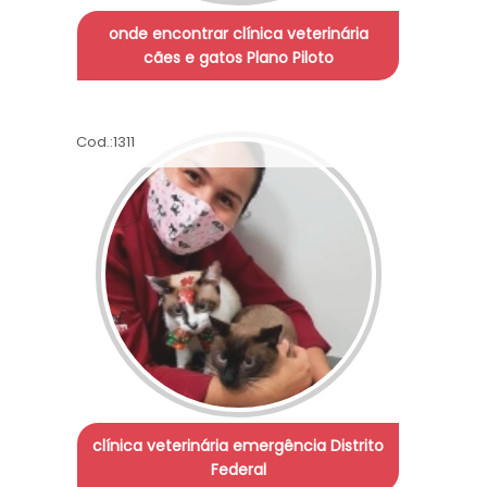
onde encontrar clínica veterinária
cães e gatos Plano Piloto
Cod.:
1311
clínica veterinária emergência Distrito
Federal