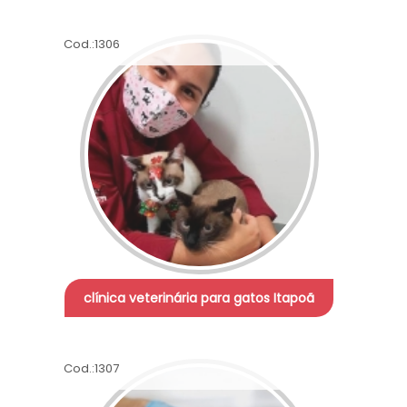
Cod.:
1306
clínica veterinária para gatos Itapoã
Cod.:
1307