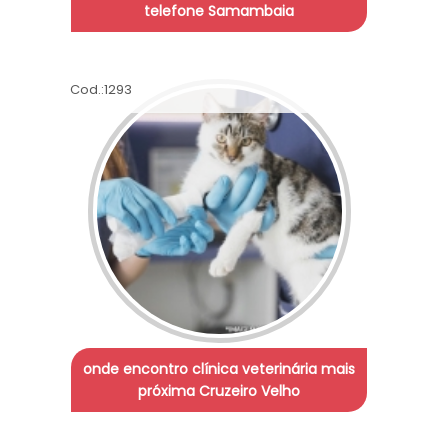
telefone Samambaia
Cod.:
1293
onde encontro clínica veterinária mais
próxima Cruzeiro Velho