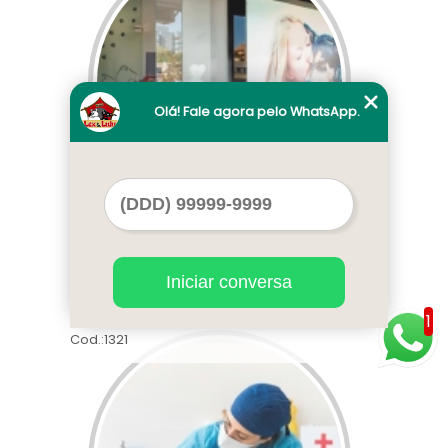
Olá! Fale agora pelo WhatsApp.
onde encontrar clínica veterinária e
pet shop Asa Sul
Iniciar conversa
1
Cod.:
1321