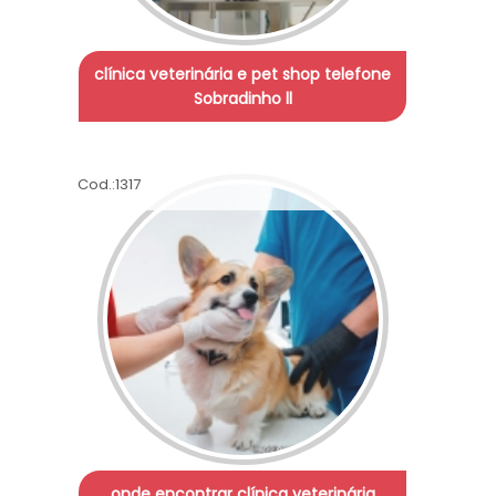
clínica veterinária e pet shop telefone
Sobradinho ll
Cod.:
1317
onde encontrar clínica veterinária