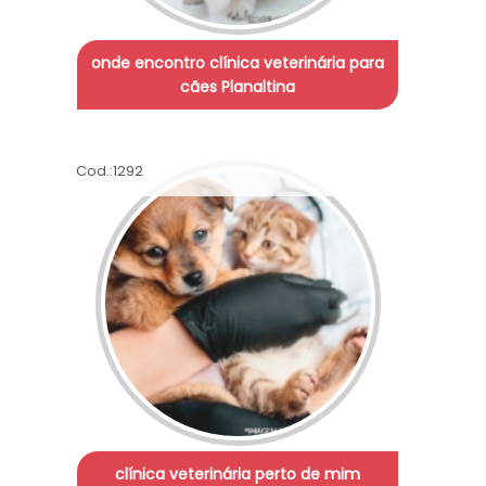
onde encontro clínica veterinária para
cães Planaltina
Cod.:
1292
clínica veterinária perto de mim