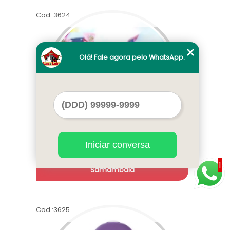
Cod.:
3624
Olá! Fale agora pelo WhatsApp.
Iniciar conversa
roupas e acessório para cachorro
1
Samambaia
Cod.:
3625