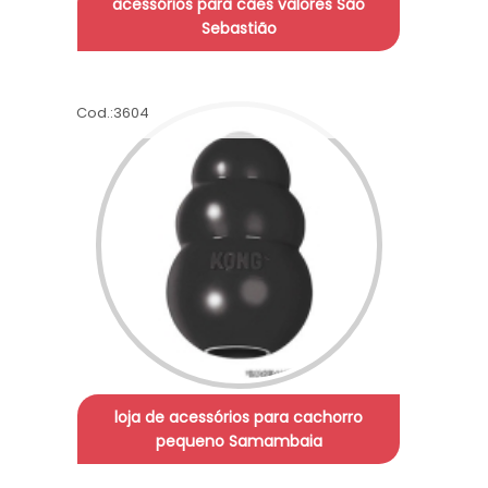
acessórios para cães valores São
Sebastião
Cod.:
3604
loja de acessórios para cachorro
pequeno Samambaia