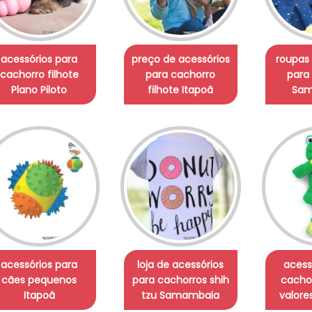
acessórios para
preço de acessórios
roupas 
cachorro filhote
para cachorro
para
Plano Piloto
filhote Itapoã
Sam
acessórios para
loja de acessórios
acess
cães pequenos
para cachorros shih
cacho
Itapoã
tzu Samambaia
valore