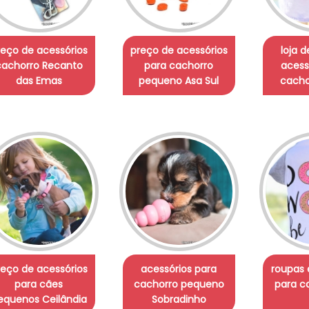
reço de acessórios
preço de acessórios
loja 
cachorro Recanto
para cachorro
acess
das Emas
pequeno Asa Sul
cacho
reço de acessórios
acessórios para
roupas 
para cães
cachorro pequeno
para c
equenos Ceilândia
Sobradinho