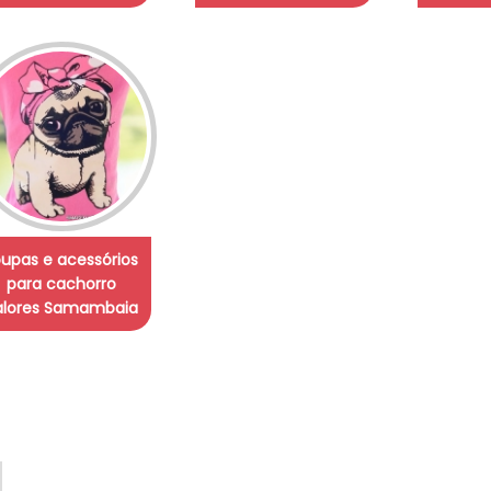
oupas e acessórios
para cachorro
alores Samambaia