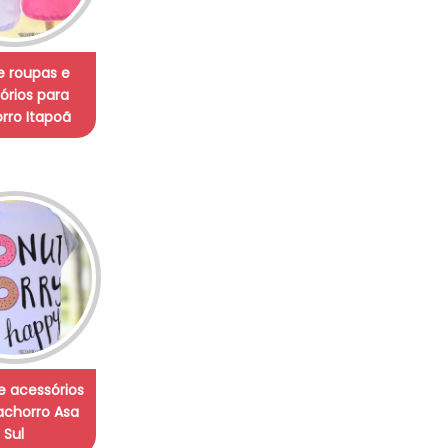
de roupas e
órios para
rro Itapoã
e acessórios
achorro Asa
Sul