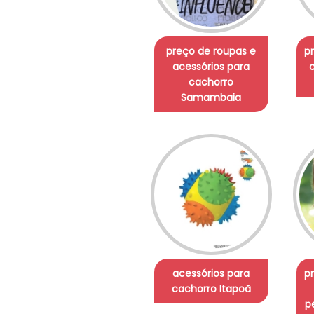
preço de roupas e
p
acessórios para
cachorro
Samambaia
acessórios para
p
cachorro Itapoã
p