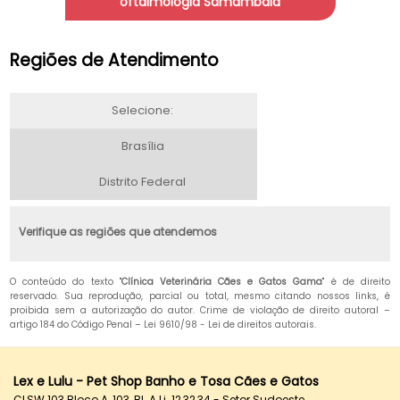
oftalmologia Samambaia
Regiões de Atendimento
Selecione:
Brasília
Distrito Federal
Verifique as regiões que atendemos
O conteúdo do texto "
Clínica Veterinária Cães e Gatos Gama
" é de direito
reservado. Sua reprodução, parcial ou total, mesmo citando nossos links, é
proibida sem a autorização do autor. Crime de violação de direito autoral –
artigo 184 do Código Penal –
Lei 9610/98 - Lei de direitos autorais
.
Lex e Lulu - Pet Shop Banho e Tosa Cães e Gatos
CLSW 103 Bloco A, 103, Bl. A Lj. 12,32,34 - Setor Sudoeste