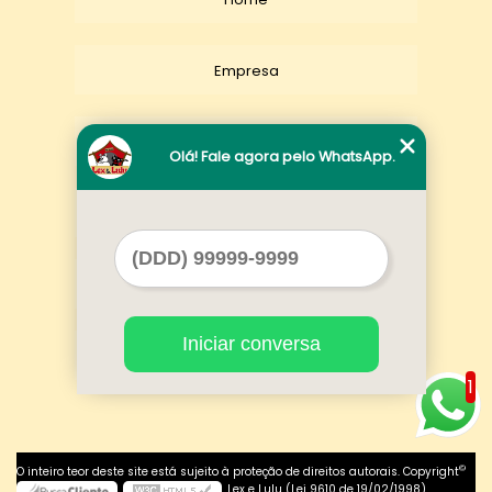
Empresa
Missão
Olá! Fale agora pelo WhatsApp.
Serviços
Contato
Iniciar conversa
Mapa do site
1
©
O inteiro teor deste site está sujeito à proteção de direitos autorais. Copyright
Lex e Lulu (Lei 9610 de 19/02/1998)