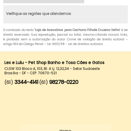
Verifique as regiões que atendemos
O conteúdo do texto "
Loja de Acessórios para Cachorro Filhote Cruzeiro Velho
" é de
direito reservado. Sua reprodução, parcial ou total, mesmo citando nossos links,
é proibida sem a autorização do autor. Crime de violação de direito autoral –
artigo 184 do Código Penal –
Lei 9610/98 - Lei de direitos autorais
.
Lex e Lulu - Pet Shop Banho e Tosa Cães e Gatos
CLSW 103 Bloco A, 103, Bl. A Lj. 12,32,34 - Setor Sudoeste
Brasília - DF - CEP: 70670-521
3344-4141
98278-0220
(61)
(61)
Home