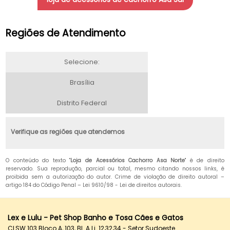
Regiões de Atendimento
Selecione:
Brasília
Distrito Federal
Verifique as regiões que atendemos
O conteúdo do texto "
Loja de Acessórios Cachorro Asa Norte
" é de direito
reservado. Sua reprodução, parcial ou total, mesmo citando nossos links, é
proibida sem a autorização do autor. Crime de violação de direito autoral –
artigo 184 do Código Penal –
Lei 9610/98 - Lei de direitos autorais
.
Lex e Lulu - Pet Shop Banho e Tosa Cães e Gatos
CLSW 103 Bloco A, 103, Bl. A Lj. 12,32,34 - Setor Sudoeste