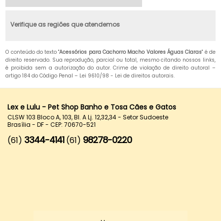
Verifique as regiões que atendemos
O conteúdo do texto "
Acessórios para Cachorro Macho Valores Águas Claras
" é de
direito reservado. Sua reprodução, parcial ou total, mesmo citando nossos links,
é proibida sem a autorização do autor. Crime de violação de direito autoral –
artigo 184 do Código Penal –
Lei 9610/98 - Lei de direitos autorais
.
Lex e Lulu - Pet Shop Banho e Tosa Cães e Gatos
CLSW 103 Bloco A, 103, Bl. A Lj. 12,32,34 - Setor Sudoeste
Brasília - DF - CEP: 70670-521
3344-4141
98278-0220
(61)
(61)