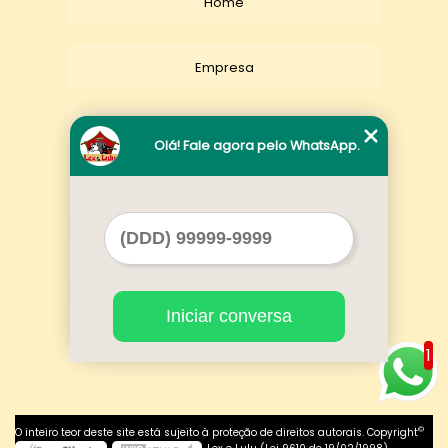
Home
Empresa
Missão
Olá! Fale agora pelo WhatsApp.
Serviços
Contato
Iniciar conversa
Mapa do site
1
©
O inteiro teor deste site está sujeito à proteção de direitos autorais. Copyright