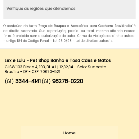
Verifique as regiões que atendemos
O conteúdo do texto "
Preço de Roupas e Acessórios para Cachorro Brazlândia
" é
de direito reservado. Sua reprodução, parcial ou total, mesmo citando nossos
links, é proibida sem a autorização do autor. Crime de violação de direito autoral
– artigo 184 do Código Penal –
Lei 9610/98 - Lei de direitos autorais
.
Lex e Lulu - Pet Shop Banho e Tosa Cães e Gatos
CLSW 103 Bloco A, 103, Bl. A Lj. 12,32,34 - Setor Sudoeste
Brasília - DF - CEP: 70670-521
3344-4141
98278-0220
(61)
(61)
Home