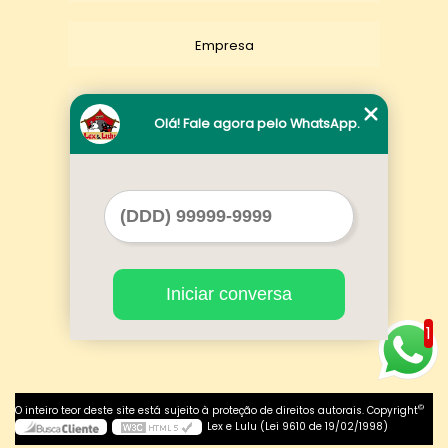
Empresa
Missão
Olá! Fale agora pelo WhatsApp.
Serviços
Contato
Iniciar conversa
Mapa do site
1
©
O inteiro teor deste site está sujeito à proteção de direitos autorais. Copyright
Lex e Lulu (Lei 9610 de 19/02/1998)