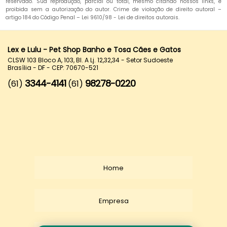
reservado. Sua reprodução, parcial ou total, mesmo citando nossos links, é
proibida sem a autorização do autor. Crime de violação de direito autoral –
artigo 184 do Código Penal –
Lei 9610/98 - Lei de direitos autorais
.
Lex e Lulu - Pet Shop Banho e Tosa Cães e Gatos
CLSW 103 Bloco A, 103, Bl. A Lj. 12,32,34 - Setor Sudoeste
Brasília - DF - CEP: 70670-521
3344-4141
98278-0220
(61)
(61)
Home
Empresa