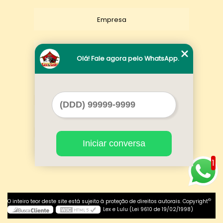
Empresa
Missão
Olá! Fale agora pelo WhatsApp.
Serviços
Contato
Iniciar conversa
Mapa do site
1
©
O inteiro teor deste site está sujeito à proteção de direitos autorais. Copyright
Lex e Lulu (Lei 9610 de 19/02/1998)