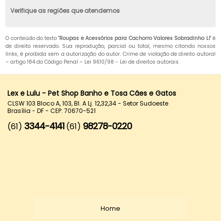
Verifique as regiões que atendemos
O conteúdo do texto "
Roupas e Acessórios para Cachorro Valores Sobradinho Ll
" é
de direito reservado. Sua reprodução, parcial ou total, mesmo citando nossos
links, é proibida sem a autorização do autor. Crime de violação de direito autoral
– artigo 184 do Código Penal –
Lei 9610/98 - Lei de direitos autorais
.
Lex e Lulu - Pet Shop Banho e Tosa Cães e Gatos
CLSW 103 Bloco A, 103, Bl. A Lj. 12,32,34 - Setor Sudoeste
Brasília - DF - CEP: 70670-521
3344-4141
98278-0220
(61)
(61)
Home