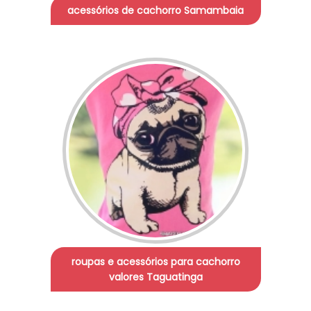
acessórios de cachorro Samambaia
roupas e acessórios para cachorro
valores Taguatinga