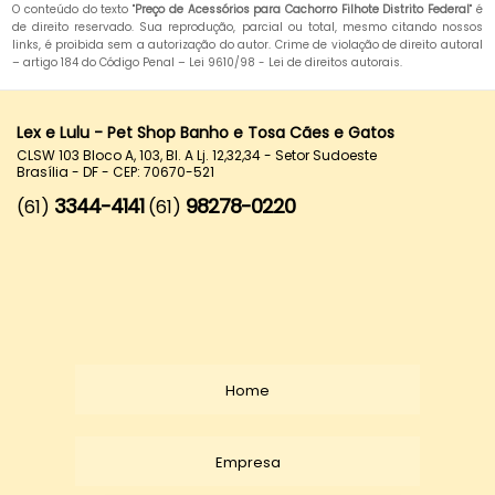
O conteúdo do texto "
Preço de Acessórios para Cachorro Filhote Distrito Federal
" é
de direito reservado. Sua reprodução, parcial ou total, mesmo citando nossos
links, é proibida sem a autorização do autor. Crime de violação de direito autoral
– artigo 184 do Código Penal –
Lei 9610/98 - Lei de direitos autorais
.
Lex e Lulu - Pet Shop Banho e Tosa Cães e Gatos
CLSW 103 Bloco A, 103, Bl. A Lj. 12,32,34 - Setor Sudoeste
Brasília - DF - CEP: 70670-521
3344-4141
98278-0220
(61)
(61)
Home
Empresa