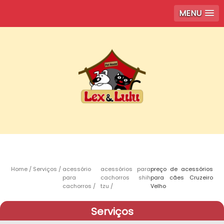
MENU
Home
Serviços
acessório
acessórios para
preço de acessórios
para
cachorros shih
para cães Cruzeiro
cachorros
tzu
Velho
Serviços