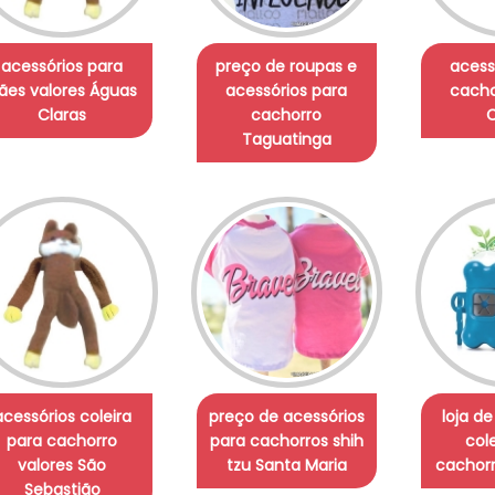
acessórios para
preço de roupas e
acess
ães valores Águas
acessórios para
cacho
Claras
cachorro
C
Taguatinga
acessórios coleira
preço de acessórios
loja d
para cachorro
para cachorros shih
col
valores São
tzu Santa Maria
cachorr
Sebastião