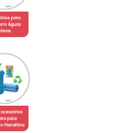
órios para
rro Águas
laras
e acessórios
eira para
o Planaltina