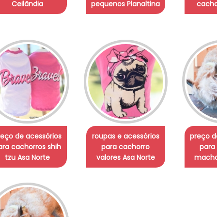
Ceilândia
pequenos Planaltina
cacho
reço de acessórios
roupas e acessórios
preço d
ara cachorros shih
para cachorro
para
tzu Asa Norte
valores Asa Norte
macho