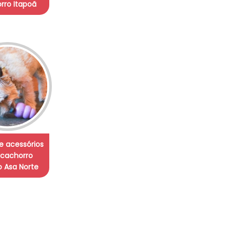
rro Itapoã
e acessórios
 cachorro
 Asa Norte