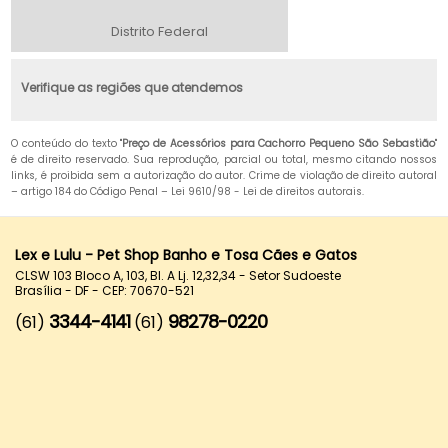
Distrito Federal
Verifique as regiões que atendemos
O conteúdo do texto "
Preço de Acessórios para Cachorro Pequeno São Sebastião
"
é de direito reservado. Sua reprodução, parcial ou total, mesmo citando nossos
links, é proibida sem a autorização do autor. Crime de violação de direito autoral
– artigo 184 do Código Penal –
Lei 9610/98 - Lei de direitos autorais
.
Lex e Lulu - Pet Shop Banho e Tosa Cães e Gatos
CLSW 103 Bloco A, 103, Bl. A Lj. 12,32,34 - Setor Sudoeste
Brasília - DF - CEP: 70670-521
3344-4141
98278-0220
(61)
(61)