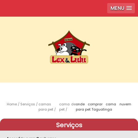
MENU
Home
Serviços
camas
cama de
onde comprar cama nuvem
para pet
pet
para pet Taguatinga
Serviços