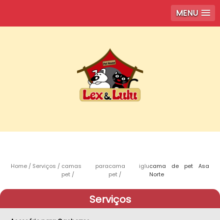
MENU
Home
Serviços
camas para
cama iglu
cama de pet Asa
pet
pet
Norte
Serviços