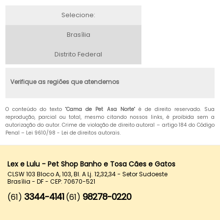
Selecione:
Brasília
Distrito Federal
Verifique as regiões que atendemos
O conteúdo do texto "
Cama de Pet Asa Norte
" é de direito reservado. Sua
reprodução, parcial ou total, mesmo citando nossos links, é proibida sem a
autorização do autor. Crime de violação de direito autoral – artigo 184 do Código
Penal –
Lei 9610/98 - Lei de direitos autorais
.
Lex e Lulu - Pet Shop Banho e Tosa Cães e Gatos
CLSW 103 Bloco A, 103, Bl. A Lj. 12,32,34 - Setor Sudoeste
Brasília - DF - CEP: 70670-521
3344-4141
98278-0220
(61)
(61)