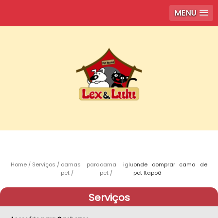
MENU
Home
Serviços
camas para
cama iglu
onde comprar cama de
pet
pet
pet Itapoã
Serviços