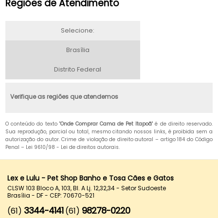
Regiões de Atendimento
Selecione:
Brasília
Distrito Federal
Verifique as regiões que atendemos
O conteúdo do texto "
Onde Comprar Cama de Pet Itapoã
" é de direito reservado.
Sua reprodução, parcial ou total, mesmo citando nossos links, é proibida sem a
autorização do autor. Crime de violação de direito autoral – artigo 184 do Código
Penal –
Lei 9610/98 - Lei de direitos autorais
.
Lex e Lulu - Pet Shop Banho e Tosa Cães e Gatos
CLSW 103 Bloco A, 103, Bl. A Lj. 12,32,34 - Setor Sudoeste
Brasília - DF - CEP: 70670-521
3344-4141
98278-0220
(61)
(61)