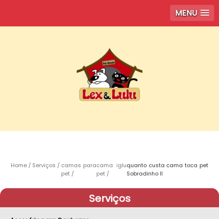
MENU
Home
Serviços
camas para
cama iglu
quanto custa cama toca pet
pet
pet
Sobradinho ll
Serviços