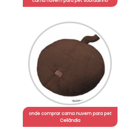
cama nuvem para pet Sobradinho
onde comprar cama nuvem para pet
Ceilândia