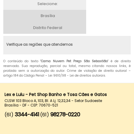
Selecione:
Brasília
Distrito Federal
Verifique as regiões que atendemos
O conteúdo do texto "
Cama Nuvem Pet Preço São Sebastião
" é de direito
reservado. Sua reprodução, parcial ou total, mesmo citando nossos links, é
proibida sem a autorização do autor. Crime de violação de direito autoral –
artigo 184 do Código Penal –
Lei 9610/98 - Lei de direitos autorais
.
Lex e Lulu - Pet Shop Banho e Tosa Cães e Gatos
CLSW 103 Bloco A, 103, Bl. A Lj. 12,32,34 - Setor Sudoeste
Brasília - DF - CEP: 70670-521
3344-4141
98278-0220
(61)
(61)