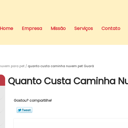
Home
Empresa
Missão
Serviços
Contato
uvem para pet
quanto custa caminha nuvem pet Guará
Quanto Custa Caminha N
Gostou? compartilhe!