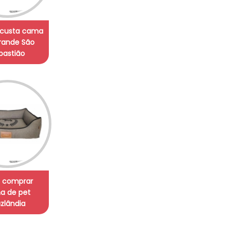
 custa cama
rande São
bastião
 comprar
a de pet
zlândia