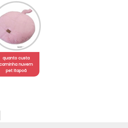
quanto custa
caminha nuvem
pet Itapoã