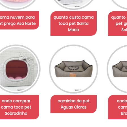
ama nuvem para
quanto custa cama
quanto
et preço Asa Norte
toca pet Santa
pet g
Maria
Se
onde comprar
caminha de pet
onde
cama toca pet
Águas Claras
cam
Sobradinho
Bra