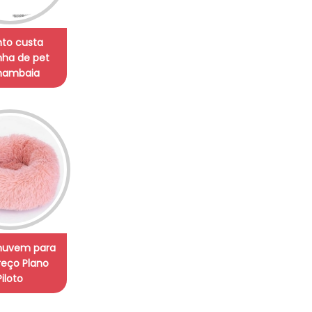
to custa
ha de pet
ambaia
nuvem para
reço Plano
Piloto