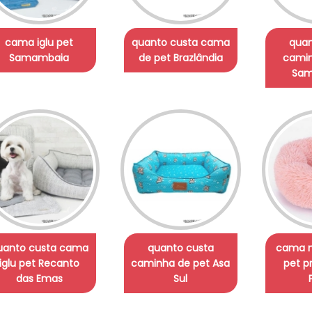
cama iglu pet
quanto custa cama
quan
Samambaia
de pet Brazlândia
camin
Sam
uanto custa cama
quanto custa
cama 
iglu pet Recanto
caminha de pet Asa
pet p
das Emas
Sul