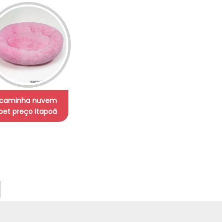
caminha nuvem
pet preço Itapoã