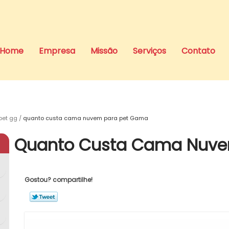
Home
Empresa
Missão
Serviços
Contato
et gg
quanto custa cama nuvem para pet Gama
Quanto Custa Cama Nuve
Gostou? compartilhe!