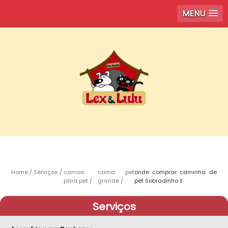
MENU
Home
Serviços
camas
cama pet
onde comprar caminha de
para pet
grande
pet Sobradinho ll
Serviços