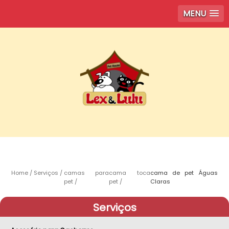
MENU
Home
Serviços
camas para
cama toca
cama de pet Águas
pet
pet
Claras
Serviços