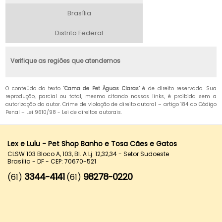
Brasília
Distrito Federal
Verifique as regiões que atendemos
O conteúdo do texto "
Cama de Pet Águas Claras
" é de direito reservado. Sua
reprodução, parcial ou total, mesmo citando nossos links, é proibida sem a
autorização do autor. Crime de violação de direito autoral – artigo 184 do Código
Penal –
Lei 9610/98 - Lei de direitos autorais
.
Lex e Lulu - Pet Shop Banho e Tosa Cães e Gatos
CLSW 103 Bloco A, 103, Bl. A Lj. 12,32,34 - Setor Sudoeste
Brasília - DF - CEP: 70670-521
3344-4141
98278-0220
(61)
(61)