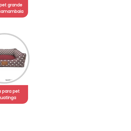
pet grande
 Samambaia
 para pet
uatinga