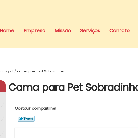
Home
Empresa
Missão
Serviços
Contato
oca pet
cama para pet Sobradinho
Cama para Pet Sobradinh
Gostou? compartilhe!