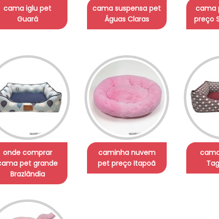
cama iglu pet
cama suspensa pet
cama 
Guará
Águas Claras
preço
onde comprar
caminha nuvem
cama
cama pet grande
pet preço Itapoã
Tag
Brazlândia