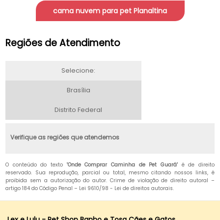
cama nuvem para pet Planaltina
Regiões de Atendimento
Selecione:
Brasília
Distrito Federal
Verifique as regiões que atendemos
O conteúdo do texto "
Onde Comprar Caminha de Pet Guará
" é de direito
reservado. Sua reprodução, parcial ou total, mesmo citando nossos links, é
proibida sem a autorização do autor. Crime de violação de direito autoral –
artigo 184 do Código Penal –
Lei 9610/98 - Lei de direitos autorais
.
Lex e Lulu - Pet Shop Banho e Tosa Cães e Gatos