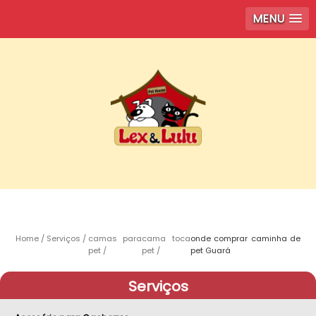
MENU
Home
Serviços
camas para
cama toca
onde comprar caminha de
pet
pet
pet Guará
Serviços