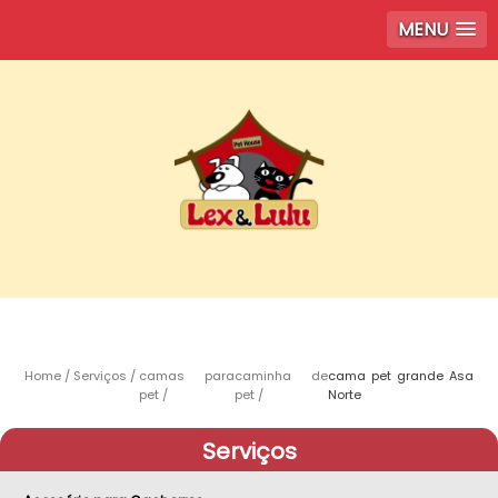
MENU
Home
Serviços
camas para
caminha de
cama pet grande Asa
pet
pet
Norte
Serviços