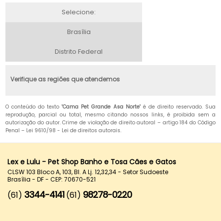
Selecione:
Brasília
Distrito Federal
Verifique as regiões que atendemos
O conteúdo do texto "
Cama Pet Grande Asa Norte
" é de direito reservado. Sua
reprodução, parcial ou total, mesmo citando nossos links, é proibida sem a
autorização do autor. Crime de violação de direito autoral – artigo 184 do Código
Penal –
Lei 9610/98 - Lei de direitos autorais
.
Lex e Lulu - Pet Shop Banho e Tosa Cães e Gatos
CLSW 103 Bloco A, 103, Bl. A Lj. 12,32,34 - Setor Sudoeste
Brasília - DF - CEP: 70670-521
3344-4141
98278-0220
(61)
(61)