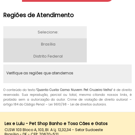
Regiões de Atendimento
Selecione:
Brasília
Distrito Federal
Verifique as regiões que atendemos
O conteúdo do texto "
Quanto Custa Cama Nuvem Pet Cruzeiro Velho
" é de direito
reservado. Sua reprodução, parcial ou total, mesmo citando nossos links, é
proibida sem a autorização do autor. Crime de violação de direito autoral –
artigo 184 do Código Penal –
Lei 9610/98 - Lei de direitos autorais
.
Lex e Lulu - Pet Shop Banho e Tosa Cães e Gatos
CLSW 103 Bloco A, 103, Bl. A Lj. 12,32,34 - Setor Sudoeste
Brasília - DF - CEP: 70670-521