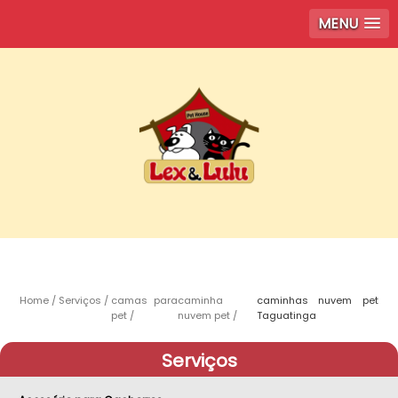
MENU
Home
Serviços
camas para
caminha
caminhas nuvem pet
pet
nuvem pet
Taguatinga
Serviços