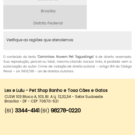
Brasília
Distrito Federal
Verifique as regiões que atendemos
O conteúdo do texto "
Caminhas Nuvem Pet Taguatinga
" é de direito reservado.
Sua reprodução, parcial ou total, mesmo citando nossos links, é proibida sem a
autorização do autor. Crime de violação de direito autoral – artigo 184 do Código
Penal –
Lei 9610/98 - Lei de direitos autorais
.
Lex e Lulu - Pet Shop Banho e Tosa Cães e Gatos
CLSW 103 Bloco A, 103, Bl. A Lj. 12,32,34 - Setor Sudoeste
Brasília - DF - CEP: 70670-521
3344-4141
98278-0220
(61)
(61)