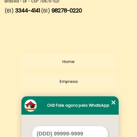
Brasília - DF - CEP: 70670-521
3344-4141
98278-0220
(61)
(61)
Home
Empresa
Missão
Olá! Fale agora pelo WhatsApp.
Serviços