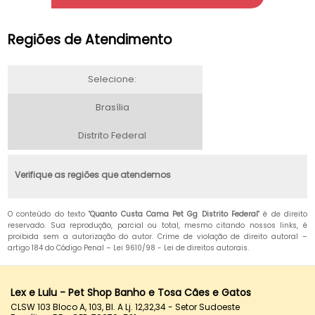
Regiões de Atendimento
Selecione:
Brasília
Distrito Federal
Verifique as regiões que atendemos
O conteúdo do texto "
Quanto Custa Cama Pet Gg Distrito Federal
" é de direito
reservado. Sua reprodução, parcial ou total, mesmo citando nossos links, é
proibida sem a autorização do autor. Crime de violação de direito autoral –
artigo 184 do Código Penal –
Lei 9610/98 - Lei de direitos autorais
.
Lex e Lulu - Pet Shop Banho e Tosa Cães e Gatos
CLSW 103 Bloco A, 103, Bl. A Lj. 12,32,34 - Setor Sudoeste