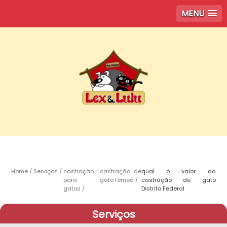
MENU
Home
Serviços
castração
castração de
qual o valor da
para
gato fêmea
castração de gato
gatos
Distrito Federal
Serviços