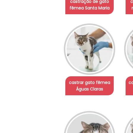
castração de gato
c
fêmea Santa Maria
castrar gato fêmea
c
Águas Claras