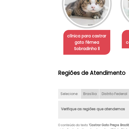
clínica para castrar
gato fêmea
c
Sobradinho ll
Regiões de Atendimento
Selecione:
Brasília
Distrito Federal
Verifique as regiões que atendemos
O conteúdo do texto "
Castrar Gato Preços Brazl