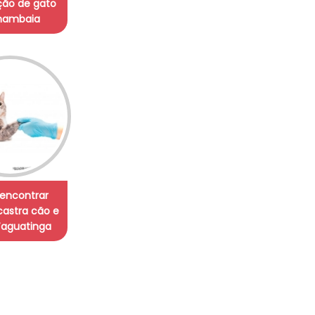
ção de gato
ambaia
encontrar
 castra cão e
Taguatinga