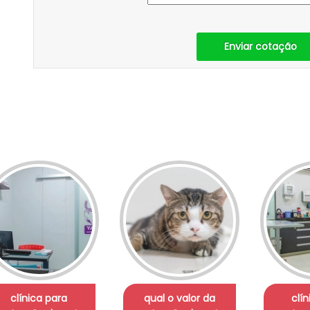
Enviar cotação
clínica para
qual o valor da
clí