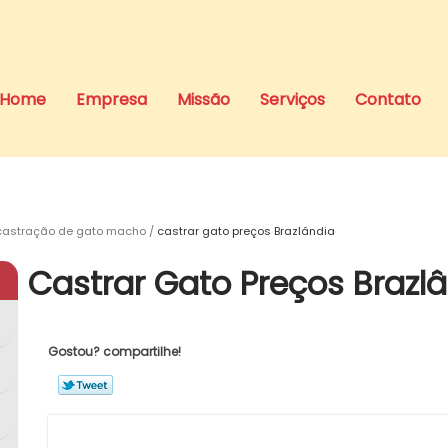
Home
Empresa
Missão
Serviços
Contato
castração de gato macho
castrar gato preços Brazlândia
Castrar Gato Preços Brazl
Gostou? compartilhe!