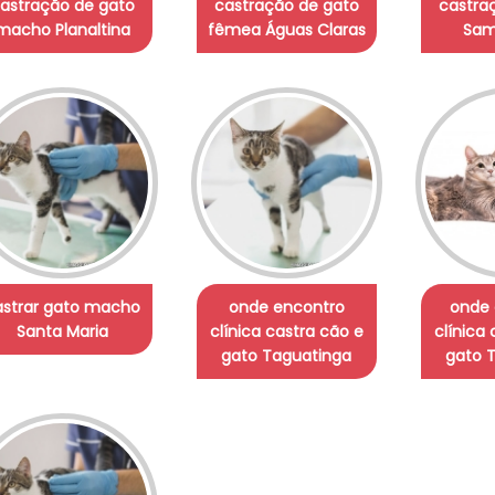
astração de gato
castração de gato
castra
macho Planaltina
fêmea Águas Claras
Sam
astrar gato macho
onde encontro
onde 
Santa Maria
clínica castra cão e
clínica
gato Taguatinga
gato 