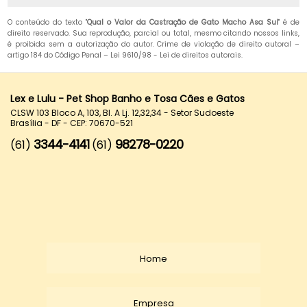
O conteúdo do texto "
Qual o Valor da Castração de Gato Macho Asa Sul
" é de
direito reservado. Sua reprodução, parcial ou total, mesmo citando nossos links,
é proibida sem a autorização do autor. Crime de violação de direito autoral –
artigo 184 do Código Penal –
Lei 9610/98 - Lei de direitos autorais
.
Lex e Lulu - Pet Shop Banho e Tosa Cães e Gatos
CLSW 103 Bloco A, 103, Bl. A Lj. 12,32,34 - Setor Sudoeste
Brasília - DF - CEP: 70670-521
3344-4141
98278-0220
(61)
(61)
Home
Empresa