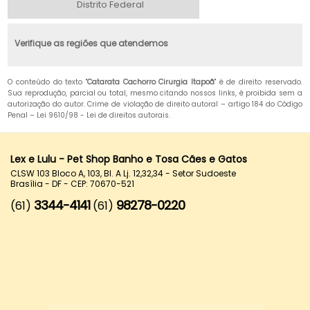
Distrito Federal
Verifique as regiões que atendemos
O conteúdo do texto "
Catarata Cachorro Cirurgia Itapoã
" é de direito reservado.
Sua reprodução, parcial ou total, mesmo citando nossos links, é proibida sem a
autorização do autor. Crime de violação de direito autoral – artigo 184 do Código
Penal –
Lei 9610/98 - Lei de direitos autorais
.
Lex e Lulu - Pet Shop Banho e Tosa Cães e Gatos
CLSW 103 Bloco A, 103, Bl. A Lj. 12,32,34 - Setor Sudoeste
Brasília - DF - CEP: 70670-521
3344-4141
98278-0220
(61)
(61)