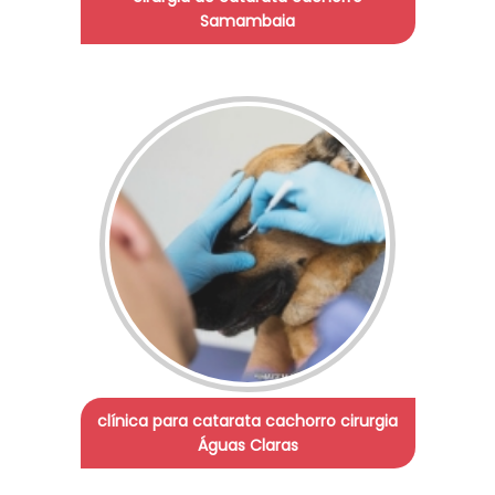
Samambaia
clínica para catarata cachorro cirurgia
Águas Claras