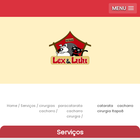
MENU
Home
Serviços
cirurgias para
catarata
catarata cachorro
cachorro
cachorro
cirurgia Itapoã
cirurgia
Serviços