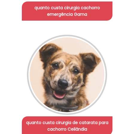
quanto custa cirurgia cachorro
emergência Gama
quanto custa cirurgia de catarata para
cachorro Ceilândia