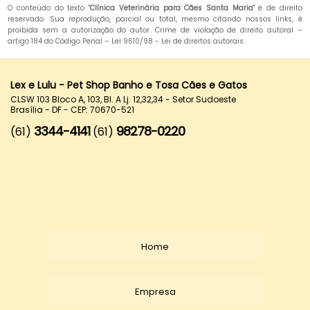
O conteúdo do texto "
Clínica Veterinária para Cães Santa Maria
" é de direito
reservado. Sua reprodução, parcial ou total, mesmo citando nossos links, é
proibida sem a autorização do autor. Crime de violação de direito autoral –
artigo 184 do Código Penal –
Lei 9610/98 - Lei de direitos autorais
.
Lex e Lulu - Pet Shop Banho e Tosa Cães e Gatos
CLSW 103 Bloco A, 103, Bl. A Lj. 12,32,34 - Setor Sudoeste
Brasília - DF - CEP: 70670-521
3344-4141
98278-0220
(61)
(61)
Home
Empresa