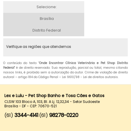
Selecione:
Brasília
Distrito Federal
Verifique as regiões que atendemos
O conteúdo do texto "
Onde Encontrar Clínica Veterinária e Pet Shop Distrito
Federal
" é de direito reservado. Sua reprodução, parcial ou total, mesmo citando
nossos links, é proibida sem a autorização do autor. Crime de violação de direito
autoral – artigo 184 do Código Penal –
Lei 9610/98 - Lei de direitos autorais
.
Lex e Lulu - Pet Shop Banho e Tosa Cães e Gatos
CLSW 103 Bloco A, 103, Bl. A Lj. 12,32,34 - Setor Sudoeste
Brasília - DF - CEP: 70670-521
3344-4141
98278-0220
(61)
(61)