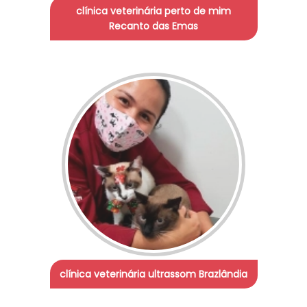
clínica veterinária perto de mim
Recanto das Emas
clínica veterinária ultrassom Brazlândia