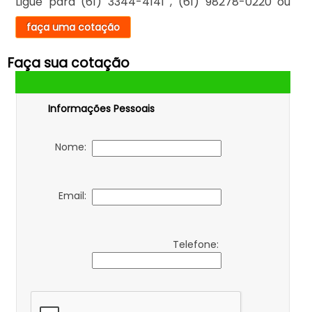
Ligue para
(61) 3344-4141
,
(61) 98278-0220
ou
faça uma cotação
Faça sua cotação
Informações Pessoais
Nome:
Email:
Telefone: