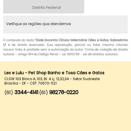
Distrito Federal
Verifique as regiões que atendemos
O conteúdo do texto "
Onde Encontro Clínica Veterinária Cães e Gatos Sobradinho
Ll
" é de direito reservado. Sua reprodução, parcial ou total, mesmo citando
nossos links, é proibida sem a autorização do autor. Crime de violação de direito
autoral – artigo 184 do Código Penal –
Lei 9610/98 - Lei de direitos autorais
.
Lex e Lulu - Pet Shop Banho e Tosa Cães e Gatos
CLSW 103 Bloco A, 103, Bl. A Lj. 12,32,34 - Setor Sudoeste
Brasília - DF - CEP: 70670-521
3344-4141
98278-0220
(61)
(61)