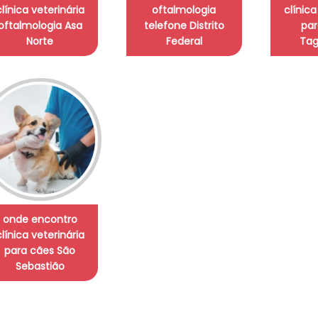
clínica veterinária
oftalmologia
clínica
oftalmologia Asa
telefone Distrito
par
Norte
Federal
Tag
onde encontro
clínica veterinária
para cães São
Sebastião