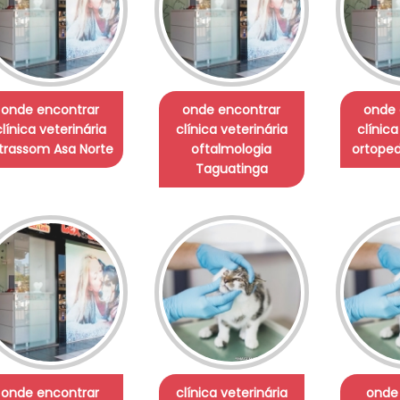
onde encontrar
onde encontrar
onde 
clínica veterinária
clínica veterinária
clínica
ltrassom Asa Norte
oftalmologia
ortoped
Taguatinga
onde encontrar
clínica veterinária
onde