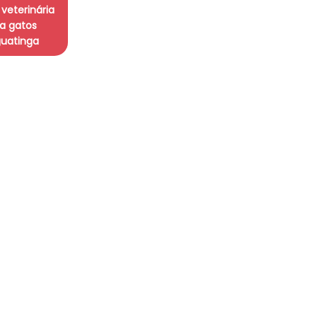
 veterinária
a gatos
uatinga