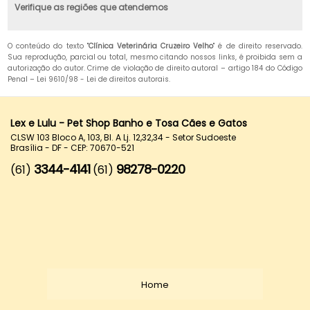
Verifique as regiões que atendemos
O conteúdo do texto "
Clínica Veterinária Cruzeiro Velho
" é de direito reservado.
Sua reprodução, parcial ou total, mesmo citando nossos links, é proibida sem a
autorização do autor. Crime de violação de direito autoral – artigo 184 do Código
Penal –
Lei 9610/98 - Lei de direitos autorais
.
Lex e Lulu - Pet Shop Banho e Tosa Cães e Gatos
CLSW 103 Bloco A, 103, Bl. A Lj. 12,32,34 - Setor Sudoeste
Brasília - DF - CEP: 70670-521
3344-4141
98278-0220
(61)
(61)
Home