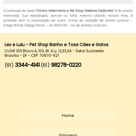
O conteúdo do texto "
Clínica Veterinária e Pet Shop Telefone Ceilândia
" é de direito
reservado. Sua reprodução, parcial ou total, mesmo citando nossos links, é
proibida sem a autorização do autor. Crime de violação de direito autoral –
artigo 184 do Código Penal –
Lei 9610/98 - Lei de direitos autorais
.
Lex e Lulu - Pet Shop Banho e Tosa Cães e Gatos
CLSW 103 Bloco A, 103, Bl. A Lj. 12,32,34 - Setor Sudoeste
Brasília - DF - CEP: 70670-521
3344-4141
98278-0220
(61)
(61)
Home
Empresa