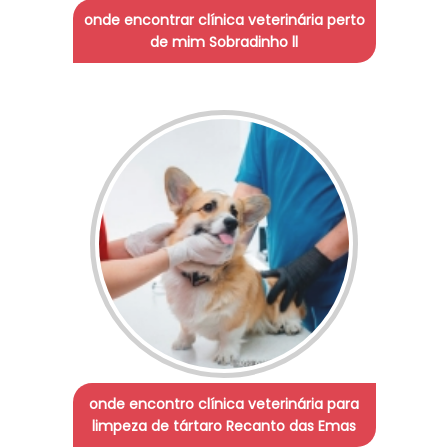
onde encontrar clínica veterinária perto
de mim Sobradinho ll
onde encontro clínica veterinária para
limpeza de tártaro Recanto das Emas